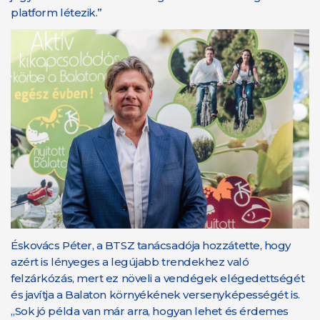
platform létezik.”
Éskovács Péter, a BTSZ tanácsadója hozzátette, hogy
azért is lényeges a legújabb trendekhez való
felzárkózás, mert ez növeli a vendégek elégedettségét
és javítja a Balaton környékének versenyképességét is.
„Sok jó példa van már arra, hogyan lehet és érdemes