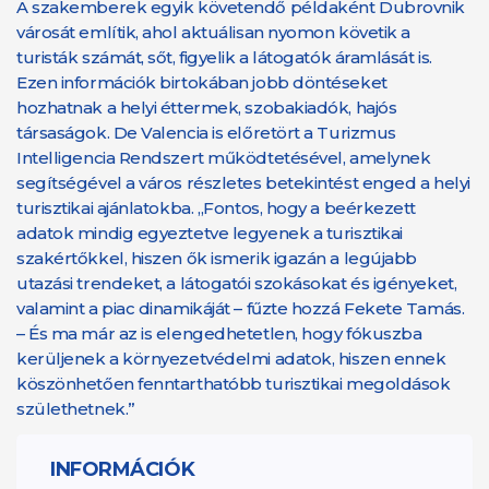
A szakemberek egyik követendő példaként Dubrovnik
városát említik, ahol aktuálisan nyomon követik a
turisták számát, sőt, figyelik a látogatók áramlását is.
Ezen információk birtokában jobb döntéseket
hozhatnak a helyi éttermek, szobakiadók, hajós
társaságok. De Valencia is előretört a Turizmus
Intelligencia Rendszert működtetésével, amelynek
segítségével a város részletes betekintést enged a helyi
turisztikai ajánlatokba. „Fontos, hogy a beérkezett
adatok mindig egyeztetve legyenek a turisztikai
szakértőkkel, hiszen ők ismerik igazán a legújabb
utazási trendeket, a látogatói szokásokat és igényeket,
valamint a piac dinamikáját – fűzte hozzá Fekete Tamás.
– És ma már az is elengedhetetlen, hogy fókuszba
kerüljenek a környezetvédelmi adatok, hiszen ennek
köszönhetően fenntarthatóbb turisztikai megoldások
születhetnek.”
INFORMÁCIÓK