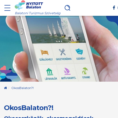
Balatoni Turizmus Szövetség
Kezdőoldal
OkosBalaton?!
OkosBalaton?!