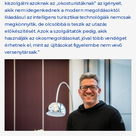
kiszolgálni azoknak az „okosturistáknak” az igényeit,
akik nem idegenkednek a modern megoldásoktól.
Ráadásul az intelligens turisztikai technológiák nemcsak
megkönnyítik, de olcsóbbá is teszik az utazás
előkészítését. Azok a szolgáltatók pedig, akik
használják az okosmegoldásokat, jóval több vendéget
érhetnek el, mint az újításokat figyelembe nem vevő
versenytársaik.”