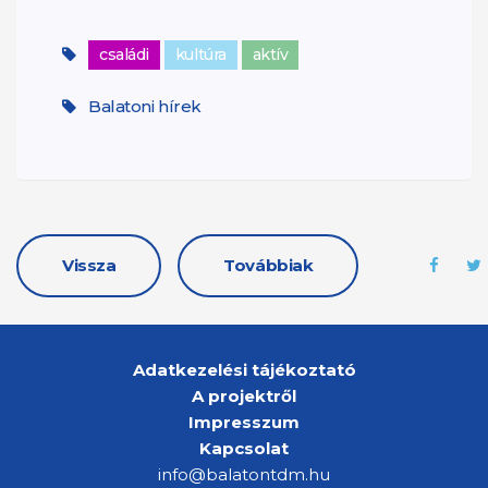
családi
kultúra
aktív
Balatoni hírek
Vissza
Továbbiak
Adatkezelési tájékoztató
A projektről
Impresszum
Kapcsolat
info@balatontdm.hu