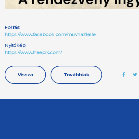
Forrás:
https://www.facebook.com/muvhazlelle
Nyitókép:
https://www.freepik.com/
Vissza
Továbbiak