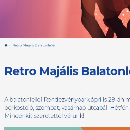
Kezdőoldal
Retro Majális Balatonlellén
Retro Majális Balatonl
A balatonlellei Rendezvénypark április 28-án 
borkostoló, szombat, vasárnap utcabál! Hétfőn 
Mindenkit szeretettel várunk!