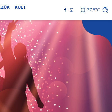
ZZÜK
KULT
37,8°C