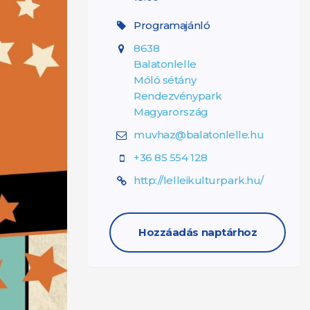
Programajánló
8638
Balatonlelle
Móló sétány
Rendezvénypark
Magyarország
muvhaz@balatonlelle.hu
+36 85 554 128
http://lelleikulturpark.hu/
Hozzáadás naptárhoz