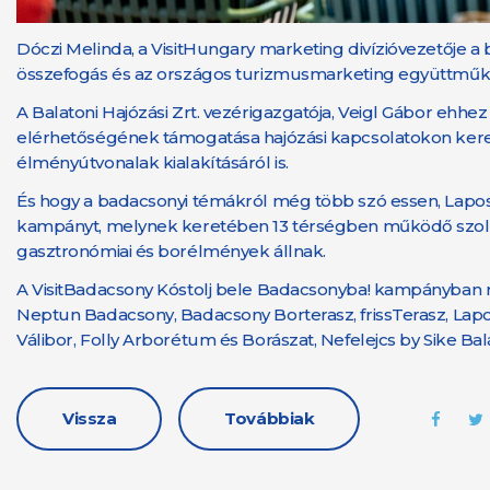
Dóczi Melinda, a VisitHungary marketing divízióvezetője a 
összefogás és az országos turizmusmarketing együttmű
A Balatoni Hajózási Zrt. vezérigazgatója, Veigl Gábor ehh
elérhetőségének támogatása hajózási kapcsolatokon keresz
élményútvonalak kialakításáról is.
És hogy a badacsonyi témákról még több szó essen, Lapos
kampányt, melynek keretében 13 térségben működő szolg
gasztronómiai és borélmények állnak.
A VisitBadacsony Kóstolj bele Badacsonyba! kampányban 
Neptun Badacsony, Badacsony Borterasz, frissTerasz, Lapos
Válibor, Folly Arborétum és Borászat, Nefelejcs by Sike Bal
Vissza
Továbbiak