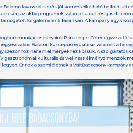
a Balaton tavasszal is erős, jól kommunikálható belföldi úti c
önzésén, az aktív programok, valamint a bor- és gasztronómia
el támogatott forgalomélénkítésen van. A kampány egyik köz
tingkommunikációs irányairól Princzinger Péter ügyvezető ta
a négyévszakos Balaton koncepció erősítése, valamint a térség
egy szezonhoz, hanem élményekhez kössük. A szolgáltatókk
 gasztronómiai, kulturális és wellness élménydimenziók m
l legyen. Ennek a szemléletnek a VisitBadacsony kampány eg