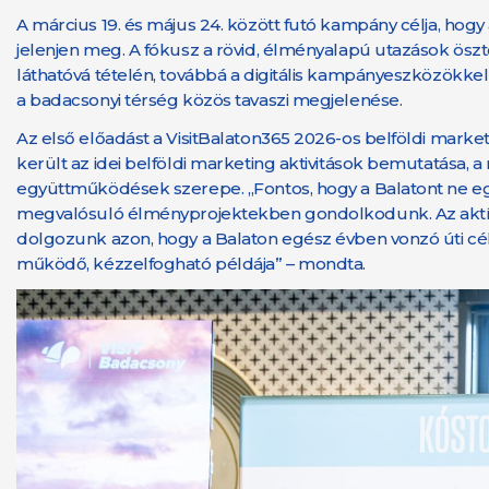
A március 19. és május 24. között futó kampány célja, hogy 
jelenjen meg. A fókusz a rövid, élményalapú utazások öszt
láthatóvá tételén, továbbá a digitális kampányeszközökk
a badacsonyi térség közös tavaszi megjelenése.
Az első előadást a VisitBalaton365 2026-os belföldi marke
került az idei belföldi marketing aktivitások bemutatása, 
együttműködések szerepe. „Fontos, hogy a Balatont ne 
megvalósuló élményprojektekben gondolkodunk. Az aktív,
dolgozunk azon, hogy a Balaton egész évben vonzó úti cé
működő, kézzelfogható példája” – mondta.