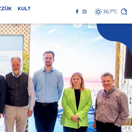
ZZÜK
KULT
36,7°C