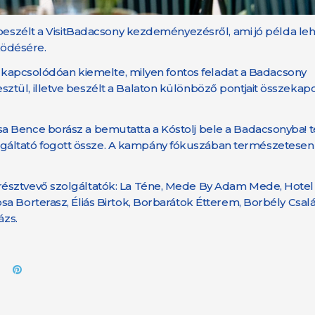
beszélt a VisitBadacsony kezdeményezésről, ami jó példa lehe
ködésére.
ez kapcsolódóan kiemelte, milyen fontos feladat a Badacsony
tül, illetve beszélt a Balaton különböző pontjait összekap
a Bence borász a bemutatta a Kóstolj bele a Badacsonyba! t
áltató fogott össze. A kampány fókuszában természetesen
résztvevő szolgáltatók: La Téne, Mede By Adam Mede, Hotel
a Borterasz, Éliás Birtok, Borbarátok Étterem, Borbély Csalá
ázs.