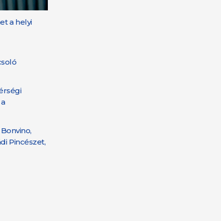
t a helyi
csoló
érségi
 a
 Bonvino,
di Pincészet,