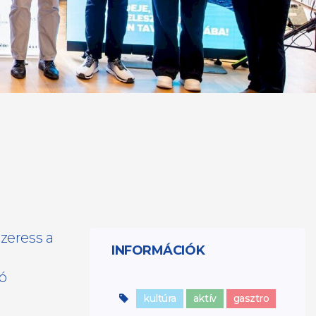
szeress a
INFORMÁCIÓK
ó
kultúra
aktív
gasztro