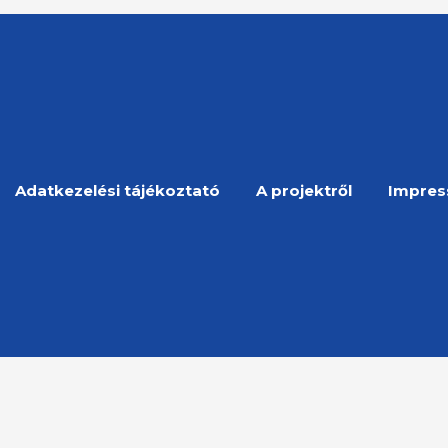
Adatkezelési tájékoztató
A projektről
Impre