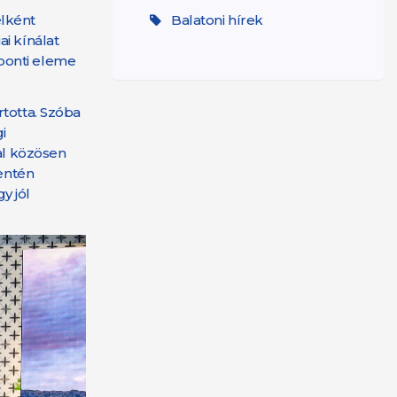
élként
Balatoni hírek
i kínálat
ponti eleme
rtotta. Szóba
i
al közösen
entén
y jól