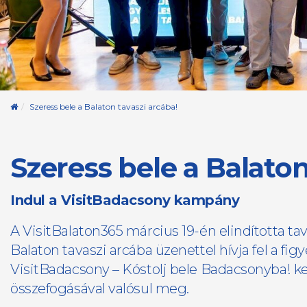
Kezdőoldal
Szeress bele a Balaton tavaszi arcába!
Szeress bele a Balaton
Indul a VisitBadacsony kampány
A VisitBalaton365 március 19-én elindította tav
Balaton tavaszi arcába üzenettel hívja fel a fig
VisitBadacsony – Kóstolj bele Badacsonyba! k
összefogásával valósul meg.