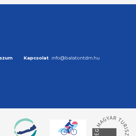
sszum
Kapcsolat
info@balatontdm.hu