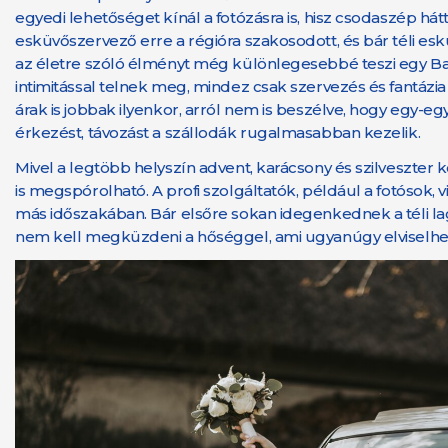
egyedi lehetőséget kínál a fotózásra is, hisz csodaszép h
esküvőszervező erre a régióra szakosodott, és bár téli es
az életre szóló élményt még különlegesebbé teszi egy Bala
intimitással telnek meg, mindez csak szervezés és fantáz
árak is jobbak ilyenkor, arról nem is beszélve, hogy egy
érkezést, távozást a szállodák rugalmasabban kezelik.
Mivel a legtöbb helyszín advent, karácsony és szilveszter
is megspórolható. A profi szolgáltatók, például a fotósok, v
más időszakában. Bár elsőre sokan idegenkednek a téli lag
nem kell megküzdeni a hőséggel, ami ugyanúgy elviselhete