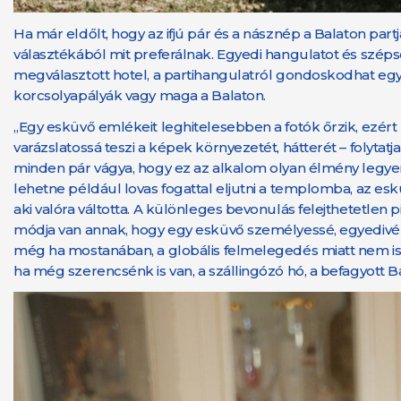
Ha már eldőlt, hogy az ifjú pár és a násznép a Balaton par
választékából mit preferálnak. Egyedi hangulatot és széps
megválasztott hotel, a partihangulatról gondoskodhat egy
korcsolyapályák vagy maga a Balaton.
„Egy esküvő emlékeit leghitelesebben a fotók őrzik, ezé
varázslatossá teszi a képek környezetét, hátterét – folyt
minden pár vágya, hogy ez az alkalom olyan élmény legyen
lehetne például lovas fogattal eljutni a templomba, az esk
aki valóra váltotta. A különleges bevonulás felejthetetlen
módja van annak, hogy egy esküvő személyessé, egyedivé vál
még ha mostanában, a globális felmelegedés miatt nem is 
ha még szerencsénk is van, a szállingózó hó, a befagyott B