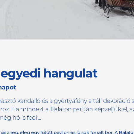
n egyedi hangulat
 napot
sztó kandalló és a gyertyafény a téli dekoráció s
z. Ha mindezt a Balaton partján képzeljük el, a
még hó is fedi…
znép, elég egy fűtött pavilon és jó sok forralt bor. A Balaton