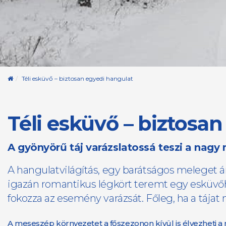
Kezdőoldal
Téli esküvő – biztosan egyedi hangulat
Téli esküvő – biztosa
​A gyönyörű táj varázslatossá teszi a nagy
A hangulatvilágítás, egy barátságos meleget ára
igazán romantikus légkört teremt egy esküvőhö
fokozza az esemény varázsát. Főleg, ha a tájat 
A meseszép környezetet a főszezonon kívül is élvezheti a nás