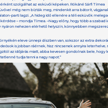
áttérként szolgálhat az esküvői képeken. Rókáné Sárfi Tímea
küvővel még nem bízták meg, mindenkit arra bátorít, vágjana
ton-parti lagzi. „A hideg idő ellenére a téli esküvők meleg
ia kérdése – mondja Tímea. –Nagy előny, hogy több a szabad 
-egy nyáron nehezen elérhető helyszín, könnyebben megszerez
 környékén eleve ünnepi díszben van, sokszor az extra dekorá
ideósok is jobban ráérnek, hisz nincsenek annyira leterhelve, 
zitól az időjárás miatt, abba kevesen gondolnak bele, hogy 
tlenné tudja tenni a nagy napot.”