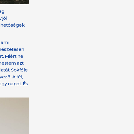
dag
 jól
lehetőségek,
 ami
rmészetesen
t. Miért ne
erestem azt,
atát. Sokféle
ező. A tél,
agy napot. És