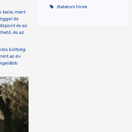
Balatoni hírek
k bele, mert
séggel és
időpont és az
hető, és az
ciós költség
mint az év
legalább