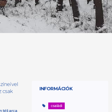
zíneivel
INFORMÁCIÓK
z csak
családi
 téli arca