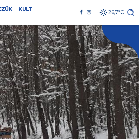
ZZÜK
KULT
26,7°C