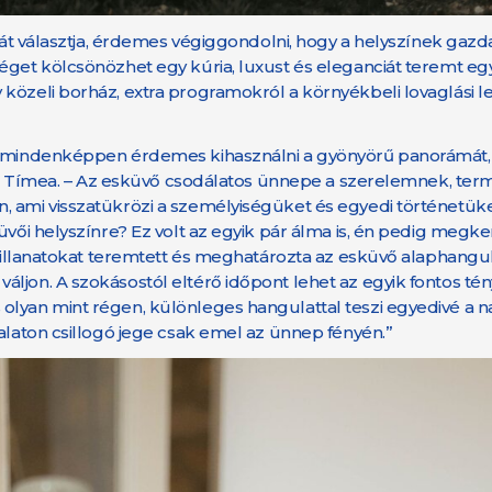
tját választja, érdemes végiggondolni, hogy a helyszínek gaz
éget kölcsönözhet egy kúria, luxust és eleganciát teremt egy
 közeli borház, extra programokról a környékbeli lovaglási 
rt mindenképpen érdemes kihasználni a gyönyörű panorámát,
atja Tímea. – Az esküvő csodálatos ünnepe a szerelemnek, te
, ami visszatükrözi a személyiségüket és egyedi történetüke
üvői helyszínre? Ez volt az egyik pár álma is, én pedig megk
 pillanatokat teremtett és meghatározta az esküvő alaphangul
jon. A szokásostól eltérő időpont lehet az egyik fontos tény
olyan mint régen, különleges hangulattal teszi egyedivé a n
alaton csillogó jege csak emel az ünnep fényén.”