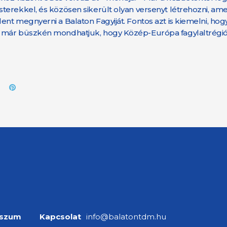
erekkel, és közösen sikerült olyan versenyt létrehozni, ame
t megnyerni a Balaton Fagyiját. Fontos azt is kiemelni, hogy 
 már büszkén mondhatjuk, hogy Közép-Európa fagylaltrégiój
sszum
Kapcsolat
info@balatontdm.hu