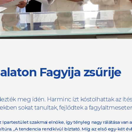
alaton Fagyija zsűrije
ezték meg idén. Harminc ízt kóstolhattak az ítés
kben sokat tanultak, fejlődtek a fagylaltmeseter
 Ipartestület szakmai elnöke, így tényleg nagy rálátása van a
tkultúra. „A tendencia rendkívül bíztató. Míg az első egy-két 