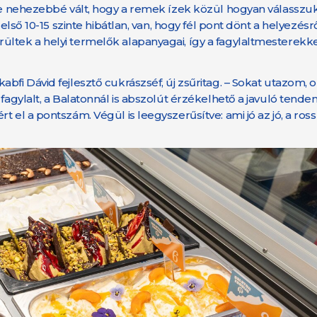
yre nehezebbé vált, hogy a remek ízek közül hogyan válasszuk
első 10-15 szinte hibátlan, van, hogy fél pont dönt a helyezésr
ültek a helyi termelők alapanyagai, így a fagylaltmesterekk
bfi Dávid fejlesztő cukrászséf, új zsűritag. – Sokat utazom, 
fagylalt, a Balatonnál is abszolút érzékelhető a javuló tenden
el a pontszám. Végül is leegyszerűsítve: ami jó az jó, a rossz