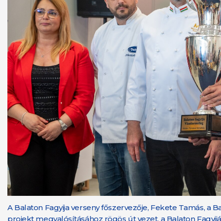
A Balaton Fagyija verseny főszervezője, Fekete Tamás, a B
projekt megvalósításához rögös út vezet, a Balaton Fagyij