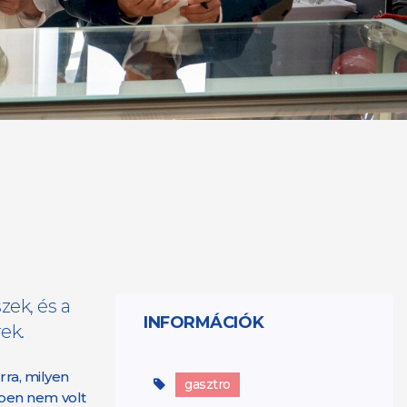
zek, és a
INFORMÁCIÓK
ek.
rra, milyen
gasztro
évben nem volt