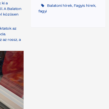
 ki a
Balatoni hírek, Fagyis hírek,
ől. A Balaton
fagyi
el közösen
oktatok az
cia.
 az rossz, a