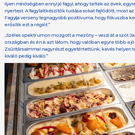
ilyen minőségben ennyi jó fagyi, ahogy teltek az évek, eg
nyertest. A fagylaltkészítők tudása sokat fejlődött, most az 
Fagyija verseny legnagyobb pozitívuma, hogy fókuszba ker
erősítik ezt a régiót.”
„Széles spektrumon mozgott a mezőny – veszi át a szót Jaka
országban és én is azt látom, hogy valóban egyre több a jó 
Zsűritársaimmal nagyrészt egyetértettünk, kevés helyen tért 
kiváló pedig kiváló.”