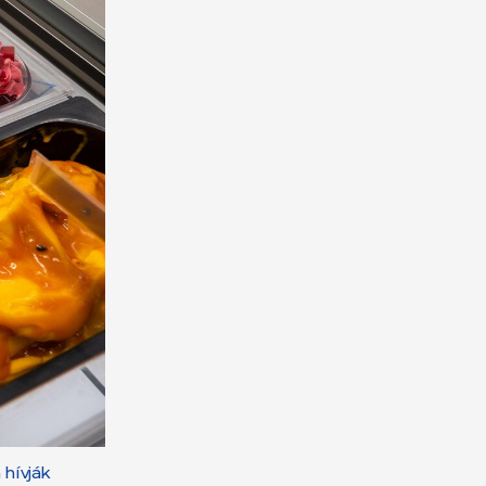
 hívják