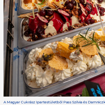
A Magyar Cukrász Ipartestületből Pass Szilvia és Damniczki