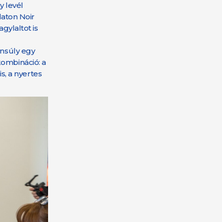
 levél
laton Noir
gylaltot is
ensúly egy
kombináció: a
s, a nyertes