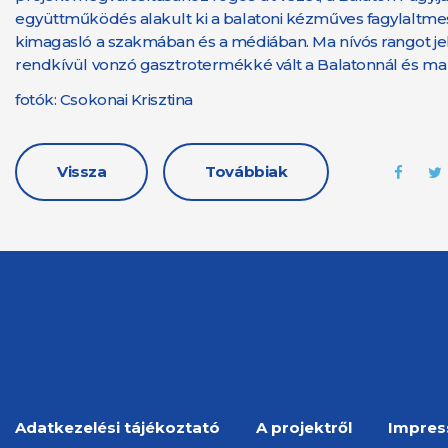
együttműködés alakult ki a balatoni kézműves fagylaltmest
kimagasló a szakmában és a médiában. Ma nívós rangot jelen
rendkívül vonzó gasztrotermékké vált a Balatonnál és ma
fotók: Csokonai Krisztina
Vissza
Továbbiak
Adatkezelési tájékoztató
A projektről
Impre