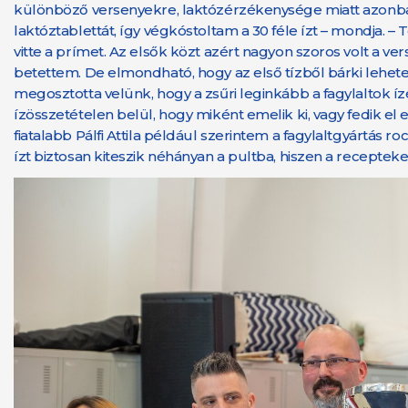
különböző versenyekre, laktózérzékenysége miatt azonba
laktóztablettát, így végkóstoltam a 30 féle ízt – mondja. –
vitte a prímet. Az elsők közt azért nagyon szoros volt a ve
betettem. De elmondható, hogy az első tízből bárki lehetett
megosztotta velünk, hogy a zsűri leginkább a fagylaltok íz
ízösszetételen belül, hogy miként emelik ki, vagy fedik e
fiatalabb Pálfi Attila például szerintem a fagylaltgyártás r
ízt biztosan kiteszik néhányan a pultba, hiszen a recepteke