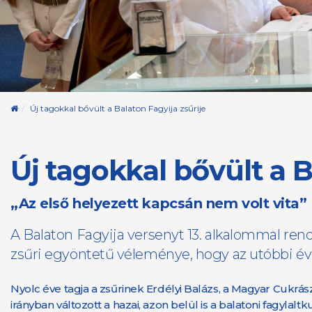
Kezdőoldal
Új tagokkal bővült a Balaton Fagyija zsűrije
Új tagokkal bővült a B
„Az első helyezett kapcsán nem volt vita”
A Balaton Fagyija versenyt 13. alkalommal rend
zsűri egyöntetű véleménye, hogy az utóbbi éve
Nyolc éve tagja a zsűrinek Erdélyi Balázs, a Magyar Cukrász
irányban változott a hazai, azon belül is a balatoni fagylal