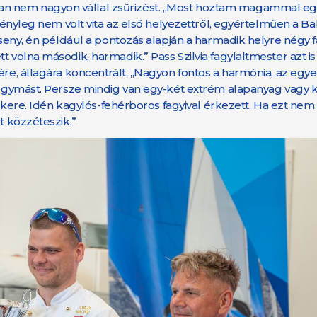
n nem nagyon vállal zsűrizést. „Most hoztam magammal egy
 Tényleg nem volt vita az első helyezettről, egyértelműen a Ba
rseny, én például a pontozás alapján a harmadik helyre négy fa
 volna második, harmadik.” Pass Szilvia fagylaltmester azt is
ére, állagára koncentrált. „Nagyon fontos a harmónia, az egy
l egymást. Persze mindig van egy-két extrém alapanyag vagy 
ockere. Idén kagylós-fehérboros fagyival érkezett. Ha ezt nem i
t közzéteszik.”