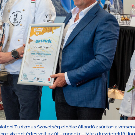
alatoni Turizmus Szövetség elnöke állandó zsűritag a versen
ához viszont édes volt az út – mondja. – Már a kezdetektől f