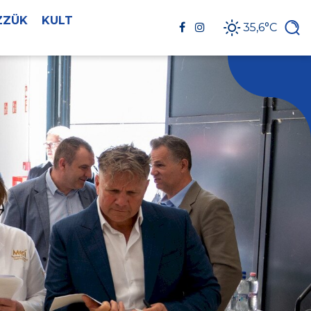
ZZÜK
KULT
35,6°C