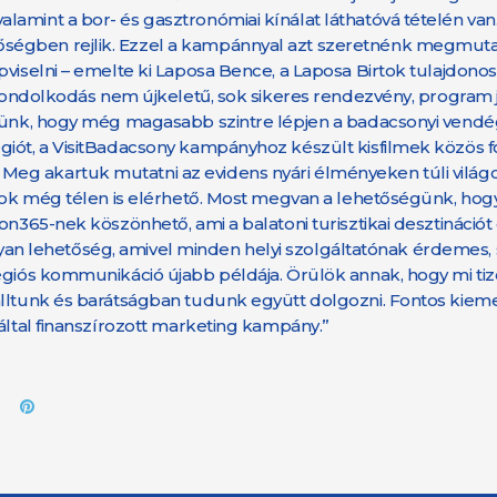
amint a bor- és gasztronómiai kínálat láthatóvá tételén van.
ségben rejlik. Ezzel a kampánnyal azt szeretnénk megmutat
viselni – emelte ki Laposa Bence, a Laposa Birtok tulajdonosa
 gondolkodás nem újkeletű, sok sikeres rendezvény, program j
ednünk, hogy még magasabb szintre lépjen a badacsonyi vend
iót, a VisitBadacsony kampányhoz készült kisfilmek közös fó
g akartuk mutatni az evidens nyári élményeken túli világo
e sok még télen is elérhető. Most megvan a lehetőségünk, ho
on365-nek köszönhető, ami a balatoni turisztikai desztinációt
olyan lehetőség, amivel minden helyi szolgáltatónak érdemes, ső
régiós kommunikáció újabb példája. Örülök annak, hogy mi t
álltunk és barátságban tudunk együtt dolgozni. Fontos kieme
által finanszírozott marketing kampány.”