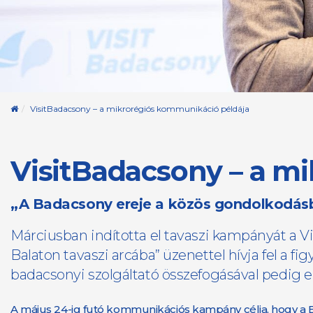
Kezdőoldal
VisitBadacsony – a mikrorégiós kommunikáció példája
VisitBadacsony – a m
„A Badacsony ereje a közös gondolkodásb
Márciusban indította el tavaszi kampányát a Vis
Balaton tavaszi arcába” üzenettel hívja fel a 
badacsonyi szolgáltató összefogásával pedig e
A május 24-ig futó kommunikációs kampány célja, hogy a Bala