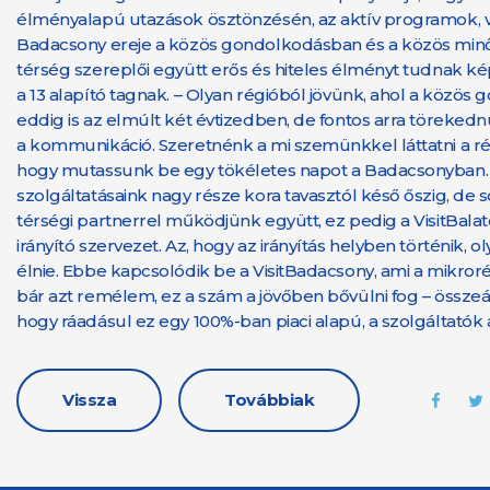
élményalapú utazások ösztönzésén, az aktív programok, val
Badacsony ereje a közös gondolkodásban és a közös minő
térség szereplői együtt erős és hiteles élményt tudnak kép
a 13 alapító tagnak. – Olyan régióból jövünk, ahol a közös
eddig is az elmúlt két évtizedben, de fontos arra törek
a kommunikáció. Szeretnénk a mi szemünkkel láttatni a rég
hogy mutassunk be egy tökéletes napot a Badacsonyban. Me
szolgáltatásaink nagy része kora tavasztól késő őszig, d
térségi partnerrel működjünk együtt, ez pedig a VisitBalat
irányító szervezet. Az, hogy az irányítás helyben történik, 
élnie. Ebbe kapcsolódik be a VisitBadacsony, ami a mikro
bár azt remélem, ez a szám a jövőben bővülni fog – össze
hogy ráadásul ez egy 100%-ban piaci alapú, a szolgáltatók 
Vissza
Továbbiak