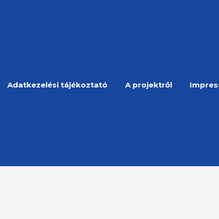
Adatkezelési tájékoztató
A projektről
Impre