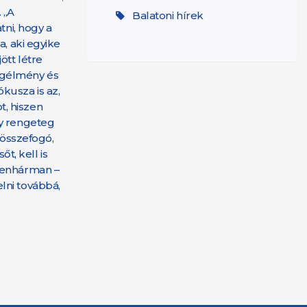
 „A
Balatoni hírek
ni, hogy a
, aki egyike
ött létre
égélmény és
kusza is az,
t, hiszen
gy rengeteg
 összefogó,
t, kell is
izenhárman –
lni továbbá,