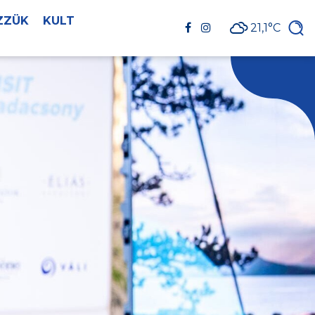
ZZÜK
KULT
21,1°C