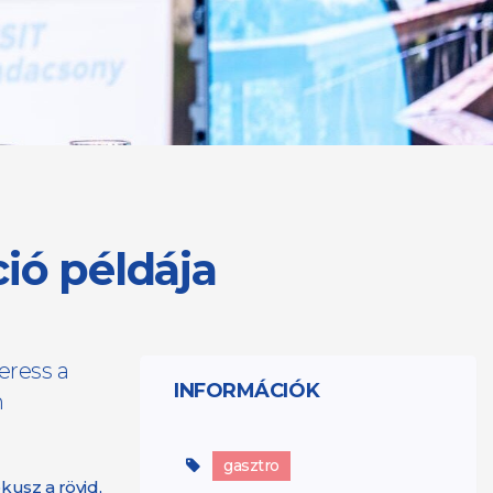
ió példája
eress a
INFORMÁCIÓK
m
gasztro
kusz a rövid,