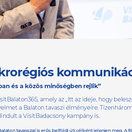
ikrorégiós kommunikác
an és a közös minőségben rejlik”
itBalaton365, amely az „Itt az ideje, hogy belesz
figyelmet a Balaton tavaszi élményeire. Tizenháro
lindult a VisitBadacsony kampány is.
ton tavasszal is erős belföldi úti célként jelenjen meg. A fó