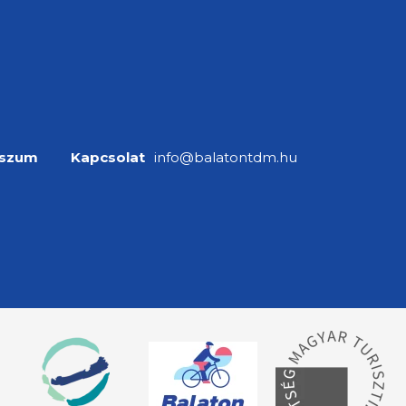
sszum
Kapcsolat
info@balatontdm.hu